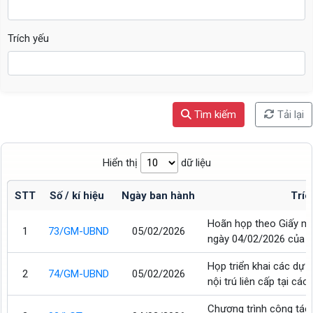
Trích yếu
Tìm kiếm
Tải lại
Hiển thị
dữ liệu
STT
Số / kí hiệu
Ngày ban hành
Tríc
Hoãn họp theo Giấy m
1
73/GM-UBND
05/02/2026
ngày 04/02/2026 của Ủ
Họp triển khai các dự
2
74/GM-UBND
05/02/2026
nội trú liên cấp tại các 
Chương trình công tác