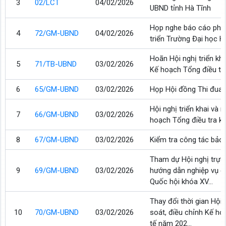
3
02/LCT
04/02/2026
UBND tỉnh Hà Tĩnh
Họp nghe báo cáo phươn
4
72/GM-UBND
04/02/2026
triển Trường Đại học H
Hoãn Hội nghị triển kha
5
71/TB-UBND
03/02/2026
Kế hoạch Tổng điều tr
6
65/GM-UBND
03/02/2026
Họp Hội đồng Thi đua 
Hội nghị triển khai và r
7
66/GM-UBND
03/02/2026
hoạch Tổng điều tra k
8
67/GM-UBND
03/02/2026
Kiểm tra công tác bảo
Tham dự Hội nghị trực
9
69/GM-UBND
03/02/2026
hướng dẫn nghiệp vụ c
Quốc hội khóa XV...
Thay đổi thời gian Hội n
10
70/GM-UBND
03/02/2026
soát, điều chỉnh Kế ho
tế năm 202...