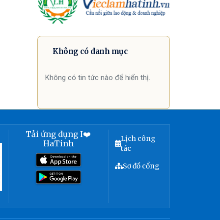
Không có danh mục
Không có tin tức nào để hiển thị.
Tải ứng dụng I❤️
Lịch công
HaTinh
tác
Sơ đồ cổng