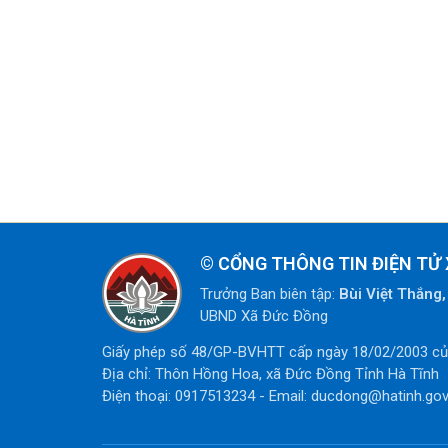
©
CỔNG THÔNG TIN ĐIỆN TỬ
Trưởng Ban biên tập:
Bùi Việt Thắn
UBND Xã Đức Đồng
Giấy phép số 48/GP-BVHTT cấp ngày 18/02/2003 của
Địa chỉ: Thôn Hồng Hoa, xã Đức Đồng Tỉnh Hà Tĩnh
Điện thoại: 0917513234 - Email: ducdong@hatinh.gov