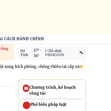
ẢI CÁCH HÀNH CHÍNH
 công
27° -
Hà
| Chủ nhật,
Tĩnh
09/08/2026
36°
xung kích phòng, chống thiên tai cấp xã
Chi bộ Trường Mầm
Chương trình, kế hoạch
công tác
Phổ biến pháp luật