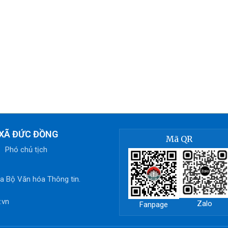
 XÃ ĐỨC ĐỒNG
Mã QR
g,
Phó chủ tịch
 Bộ Văn hóa Thông tin.
.vn
Zalo
Fanpage