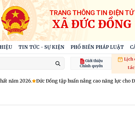
TRANG THÔNG TIN ĐIỆN TỬ
XÃ ĐỨC ĐỒNG
THIỆU
TIN TỨC - SỰ KIỆN
PHỔ BIẾN PHÁP LUẬT
C
Lịch
Giới thiệu
Chính quyền
tác
t năm 2026.
Đức Đồng tập huấn nâng cao năng lực cho Đội 